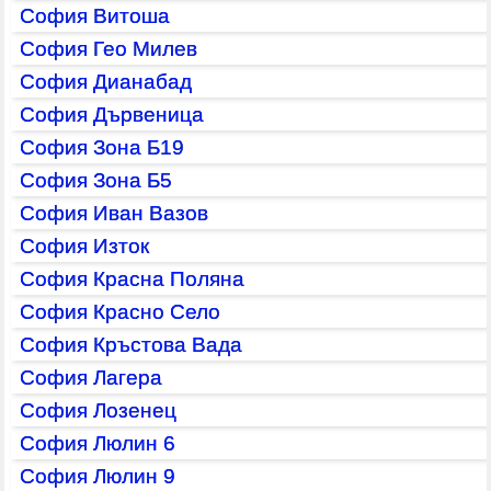
София Витоша
София Гео Милев
София Дианабад
София Дървеница
София Зона Б19
София Зона Б5
София Иван Вазов
София Изток
София Красна Поляна
София Красно Село
София Кръстова Вада
София Лагера
София Лозенец
София Люлин 6
София Люлин 9