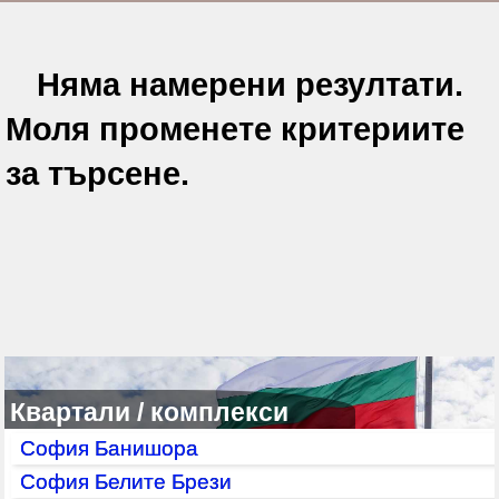
Няма намерени резултати.
Моля променете критериите
за търсене.
Квартали / комплекси
София Банишора
София Белите Брези