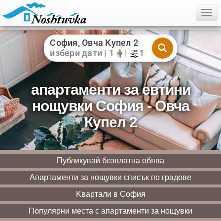
Togg
София, Овча Купел 2
избери дати | 1
|
1
апартаменти за евтини
нощувки София - Овча
Купел 2
Публикувай безплатна обява
Апартаменти за нощувки списък по градове
Kвартали в София
Популярни места с апартаменти за нощувки