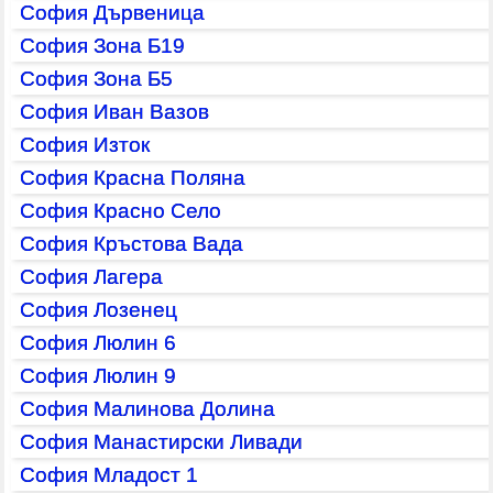
София Дървеница
София Зона Б19
София Зона Б5
София Иван Вазов
София Изток
София Красна Поляна
София Красно Село
София Кръстова Вада
София Лагера
София Лозенец
София Люлин 6
София Люлин 9
София Малинова Долина
София Манастирски Ливади
София Младост 1