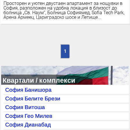
Просторен и уютен двустаен апартамент за нощувки в
София, разположен на удобна локация в близост до
болница „Св. Наум“, Болница Софиямед, Sofia Tech Park,
Арена Армеец, Цариградско шосе и Летище...
1
Квартали / комплекси
София Банишора
София Белите Брези
София Витоша
София Гео Милев
София Дианабад