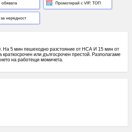
 обявата
Промотирай с VIP, ТОП
за нередност
60. На 5 мин пешеходно разстояние от НСА И 15 мин от
а краткосрочен или дългосрочен престой. Разполагаме
ането на работещи момичета.