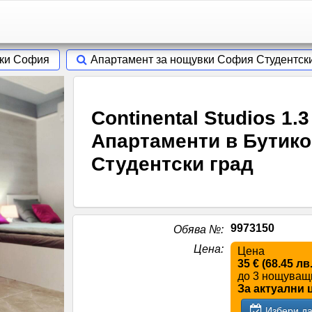
вки София
Апартамент за нощувки София Студентск
Continental Studios 1
Апартаменти в Бутико
Студентски град
9973150
Обява №
:
Цена
:
Цена
35 € (68.45 лв
до 3 нощува
За актуални 
Избери да