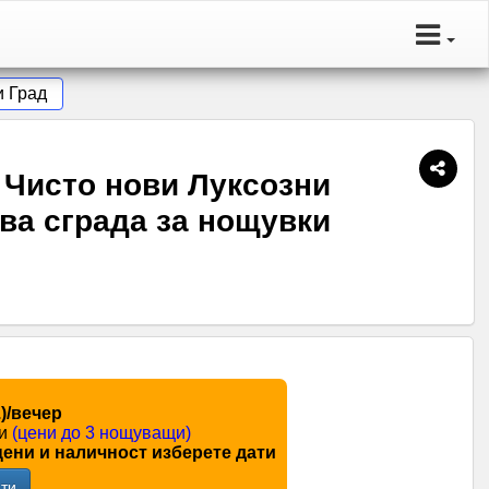
и Град
.3 Чисто нови Луксозни
ва сграда за нощувки
.)/вечер
щи
(цени до 3 нощуващи)
цени и наличност изберете дати
ти