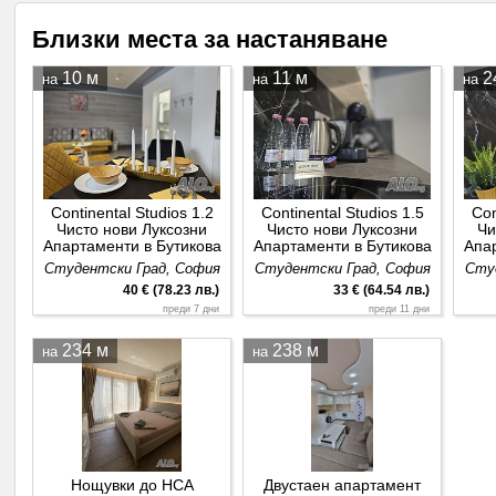
Близки места за настаняване
10 м
11 м
2
на
на
на
Continental Studios 1.2
Continental Studios 1.5
Con
Чисто нови Луксозни
Чисто нови Луксозни
Чи
Апартаменти в Бутикова
Апартаменти в Бутикова
Апа
сграда за нощувки
сграда за нощувки
с
Студентски Град, София
Студентски Град, София
Сту
Студентски град
Студентски град
40 € (78.23 лв.)
33 € (64.54 лв.)
преди 7 дни
преди 11 дни
234 м
238 м
на
на
Нощувки до НСА
Двустаен апартамент