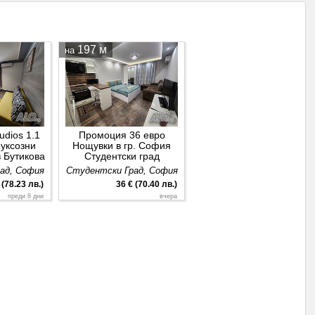
197 м
на
udios 1.1
Промоция 36 евро
Луксозни
Нощувки в гр. София
 Бутикова
Студентски град
нощувки
ад, София
Студентски Град, София
и град
 (78.23 лв.)
36 € (70.40 лв.)
преди 8 дни
вчера