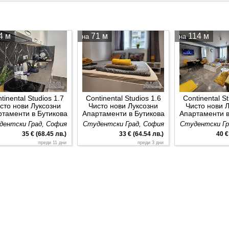
4 м
71 м
114 м
на
на
tinental Studios 1.7
Continental Studios 1.6
Continental St
сто нови Луксозни
Чисто нови Луксозни
Чисто нови 
ртаменти в Бутикова
Апартаменти в Бутикова
Апартаменти в
града за нощувки
сграда за нощувки
сграда за 
дентски Град, София
Студентски Град, София
Студентски Гр
Студентски град
Студентски град
Студентск
35 € (68.45 лв.)
33 € (64.54 лв.)
40 €
преди 11 дни
преди 3 дни