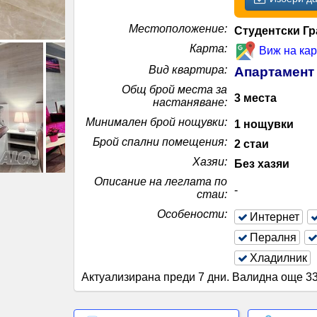
Местоположение
:
Студентски Гр
Карта
:
Виж на кар
Вид квартира
:
Апартамент
Общ брой места за
3 места
настаняване
:
Минимален брой нощувки
:
1 нощувки
Брой спални помещения
:
2 стаи
Хазяи
:
Без хазяи
Описание на леглата по
-
стаи
:
Особености
:
Интернет
Пералня
Хладилник
Актуализирана преди 7 дни
.
Валидна още 33